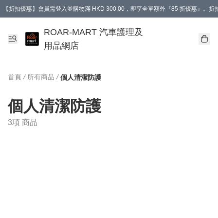
【折扣優惠】會員需登入並購物滿 HKD 300.00，即享全單額外『85 折優惠』
訂單消費滿 HK$400，即免運費。
【會員禮遇】會員消費滿 HKD 400.00，即可獲贈【德國LIQUI MOLY 汽車風口
ROAR-MART 汽車護理及
用品網店
首頁
/
所有商品
/
個人清潔防護
個人清潔防護
3項 商品