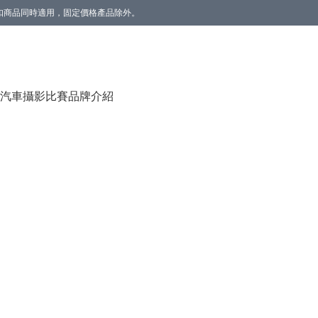
。折扣商品同時適用，固定價格產品除外。
香薰(雲呢拿/草莓) 1個】。數量有限，送完即止。
汽車攝影比賽
品牌介紹