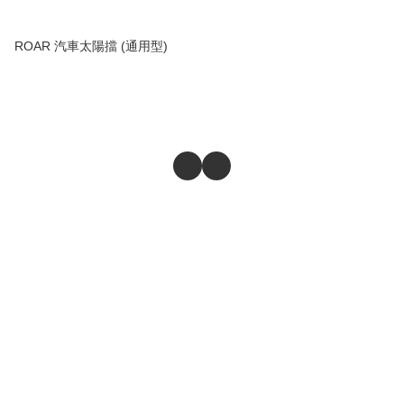
ROAR 汽車太陽擋 (通用型)
商舖
退貨及退款政策
提出意見