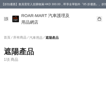
【折扣優惠】會員需登入並購物滿 HKD 300.00，即享全單額外『85 折優惠』
訂單消費滿 HK$400，即免運費。
【會員禮遇】會員消費滿 HKD 400.00，即可獲贈【德國LIQUI MOLY 汽車風口
ROAR-MART 汽車護理及
用品網店
首頁
/
所有商品
/
/
汽車用品
遮陽產品
遮陽產品
1項 商品