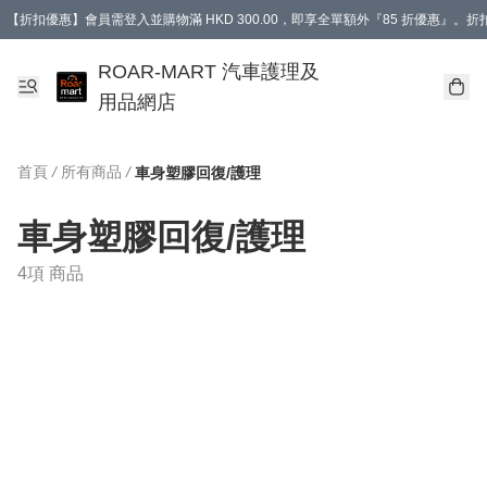
【折扣優惠】會員需登入並購物滿 HKD 300.00，即享全單額外『85 折優惠』
訂單消費滿 HK$400，即免運費。
【會員禮遇】會員消費滿 HKD 400.00，即可獲贈【德國LIQUI MOLY 汽車風口
ROAR-MART 汽車護理及
用品網店
首頁
/
所有商品
/
車身塑膠回復/護理
車身塑膠回復/護理
4項 商品