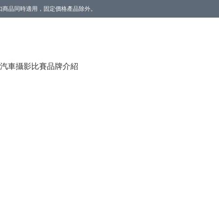
。折扣商品同時適用，固定價格產品除外。
香薰(雲呢拿/草莓) 1個】。數量有限，送完即止。
汽車攝影比賽
品牌介紹