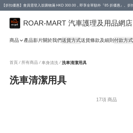
【折扣優惠】會員需登入並購物滿 HKD 300.00，即享全單額外『85 折優惠』
訂單消費滿 HK$400，即免運費。
【會員禮遇】會員消費滿 HKD 400.00，即可獲贈【德國LIQUI MOLY 汽車風口
ROAR-MART 汽車護理及用品網店
商品
產品影片
關於我們
送貨方式
送貨條款及細則
付款方式
首頁
/
所有商品
/
/
車身清洗
洗車清潔用具
洗車清潔用具
17項 商品