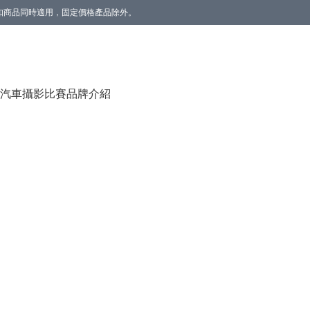
。折扣商品同時適用，固定價格產品除外。
香薰(雲呢拿/草莓) 1個】。數量有限，送完即止。
汽車攝影比賽
品牌介紹