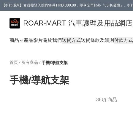
【折扣優惠】會員需登入並購物滿 HKD 300.00，即享全單額外『85 折優惠』
訂單消費滿 HK$400，即免運費。
【會員禮遇】會員消費滿 HKD 400.00，即可獲贈【德國LIQUI MOLY 汽車風口
ROAR-MART 汽車護理及用品網店
商品
產品影片
關於我們
送貨方式
送貨條款及細則
付款方式
首頁
/
所有商品
/
手機/導航支架
手機/導航支架
36項 商品