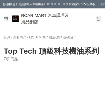
【折扣優惠】會員需登入並購物滿 HKD 300.00，即享全單額外『85 折優惠』
訂單消費滿 HK$400，即免運費。
【會員禮遇】會員消費滿 HKD 400.00，即可獲贈【德國LIQUI MOLY 汽車風口
ROAR-MART 汽車護理及
用品網店
首頁
/
所有商品
/
/
LIQUI MOLY 機油/潤滑油/偈油
Top Tech 頂級
Top Tech 頂級科技機油系列
7項 商品