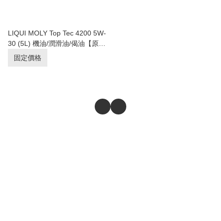
LIQUI MOLY Top Tec 4200 5W-
30 (5L) 機油/潤滑油/偈油【原裝
行貨】
固定價格
商舖
退貨及退款政策
提出意見