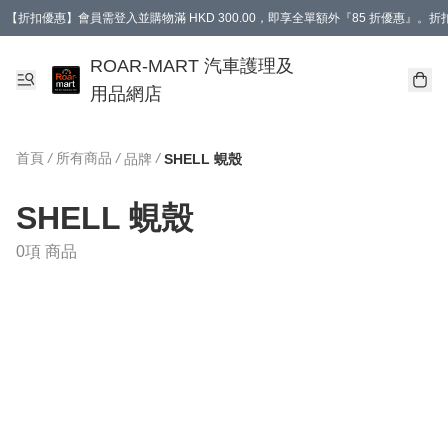
【折扣優惠】會員需登入並購物滿 HKD 300.00，即享全單額外『85 折優惠』
訂單消費滿 HK$400，即免運費。
【會員禮遇】會員消費滿 HKD 400.00，即可獲贈【德國LIQUI MOLY 汽車風口
ROAR-MART 汽車護理及
用品網店
首頁
/
所有商品
/
/
品牌
SHELL 蜆殼
SHELL 蜆殼
0項 商品