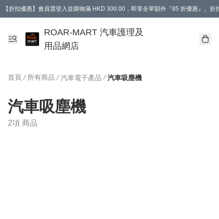
【折扣優惠】會員需登入並購物滿 HKD 300.00，即享全單額外『85 折優惠』
訂單消費滿 HK$400，即免運費。
【會員禮遇】會員消費滿 HKD 400.00，即可獲贈【德國LIQUI MOLY 汽車風口
ROAR-MART 汽車護理及
用品網店
首頁
/
所有商品
/
/
汽車電子產品
汽車吸塵機
汽車吸塵機
2項 商品