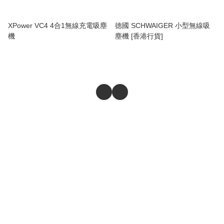
XPower VC4 4合1無線充電吸塵
德國 SCHWAIGER 小型無線吸
機
塵機 [香港行貨]
商舖
退貨及退款政策
提出意見