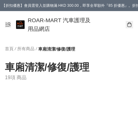
【折扣優惠】會員需登入並購物滿 HKD 300.00，即享全單額外『85 折優惠』
訂單消費滿 HK$400，即免運費。
【會員禮遇】會員消費滿 HKD 400.00，即可獲贈【德國LIQUI MOLY 汽車風口
ROAR-MART 汽車護理及
用品網店
首頁
/
所有商品
/
車廂清潔/修復/護理
車廂清潔/修復/護理
19項 商品