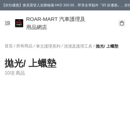
【折扣優惠】會員需登入並購物滿 HKD 300.00，即享全單額外『85 折優惠』
訂單消費滿 HK$400，即免運費。
【會員禮遇】會員消費滿 HKD 400.00，即可獲贈【德國LIQUI MOLY 汽車風口
ROAR-MART 汽車護理及
用品網店
首頁
/
所有商品
/
/
/
車主護理系列
清潔及護理工具
拋光/ 上蠟墊
拋光/ 上蠟墊
10項 商品