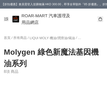
【折扣優惠】會員需登入並購物滿 HKD 300.00，即享全單額外『85 折優惠』
訂單消費滿 HK$400，即免運費。
【會員禮遇】會員消費滿 HKD 400.00，即可獲贈【德國LIQUI MOLY 汽車風口
ROAR-MART 汽車護理及
用品網店
首頁
/
所有商品
/
/
LIQUI MOLY 機油/潤滑油/偈油
Molygen 綠色新魔法基因機
油系列
8項 商品