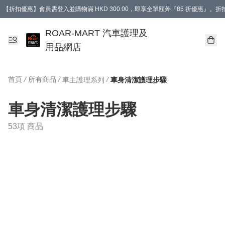
【折扣優惠】會員需登入並購物滿 HKD 300.00，即享全單額外『85 折優惠』
訂單消費滿 HK$400，即免運費。
【會員禮遇】會員消費滿 HKD 400.00，即可獲贈【德國LIQUI MOLY 汽車風口
ROAR-MART 汽車護理及
用品網店
首頁
/
所有商品
/
/
車主護理系列
車身清潔護理步驟
車身清潔護理步驟
53項 商品