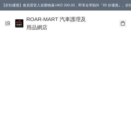
【折扣優惠】會員需登入並購物滿 HKD 300.00，即享全單額外『85 折優惠』
訂單消費滿 HK$400，即免運費。
【會員禮遇】會員消費滿 HKD 400.00，即可獲贈【德國LIQUI MOLY 汽車風口
ROAR-MART 汽車護理及
用品網店
.