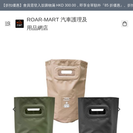
【折扣優惠】會員需登入並購物滿 HKD 300.00，即享全單額外『85 折優惠』
訂單消費滿 HK$400，即免運費。
【會員禮遇】會員消費滿 HKD 400.00，即可獲贈【德國LIQUI MOLY 汽車風口
ROAR-MART 汽車護理及
用品網店