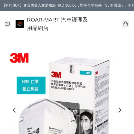
【折扣優惠】會員需登入並購物滿 HKD 300.00，即享全單額外『85 折優惠』
訂單消費滿 HK$400，即免運費。
【會員禮遇】會員消費滿 HKD 400.00，即可獲贈【德國LIQUI MOLY 汽車風口
ROAR-MART 汽車護理及
用品網店