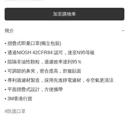
加至購物車
簡介
−
• 摺疊式即棄口罩(獨立包裝)

• 通過NIOSH 42CFR84 認可，達至N95等級

• 阻隔非油性顆粒，過濾效率達到95％

• 可調節的鼻夾，密合度高，舒服貼面

• 專利過濾材製造，採用先進靜電濾材，令空氣更清涼

• 平面摺疊式設計，方便攜帶

• 3M香港行貨
防護口罩