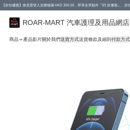
【折扣優惠】會員需登入並購物滿 HKD 300.00，即享全單額外『85 折優惠』
訂單消費滿 HK$400，即免運費。
【會員禮遇】會員消費滿 HKD 400.00，即可獲贈【德國LIQUI MOLY 汽車風口
ROAR-MART 汽車護理及用品網店
商品
產品影片
關於我們
送貨方式
送貨條款及細則
付款方式