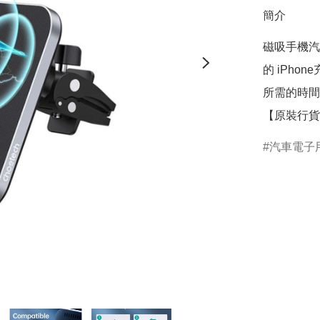
簡介
磁吸手機汽車支
的 iPho
所需的時間少
【原裝行貨
汽車電子