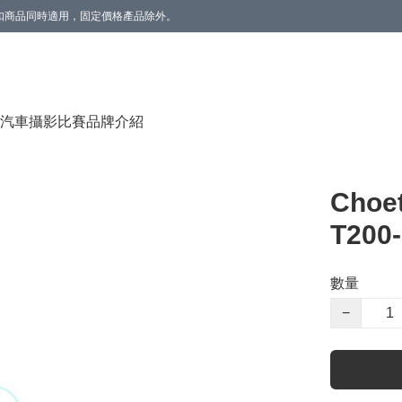
。折扣商品同時適用，固定價格產品除外。
香薰(雲呢拿/草莓) 1個】。數量有限，送完即止。
汽車攝影比賽
品牌介紹
Cho
T200
數量
−