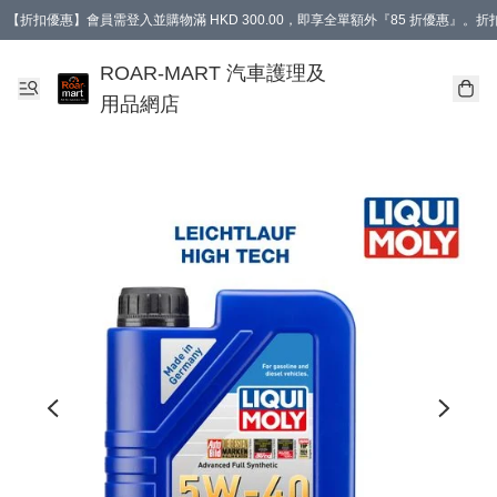
【折扣優惠】會員需登入並購物滿 HKD 300.00，即享全單額外『85 折優惠』
訂單消費滿 HK$400，即免運費。
【會員禮遇】會員消費滿 HKD 400.00，即可獲贈【德國LIQUI MOLY 汽車風口
ROAR-MART 汽車護理及
用品網店