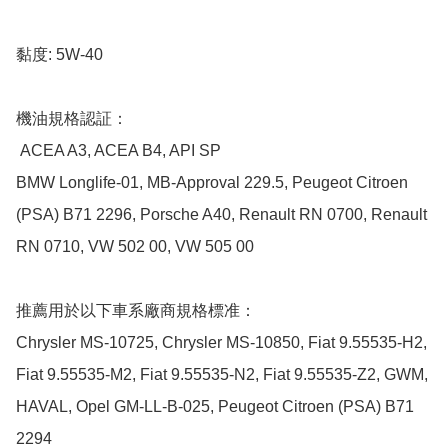
黏度: 5W-40

機油規格認証：

 ACEA A3, ACEA B4, API SP

BMW Longlife-01, MB-Approval 229.5, Peugeot Citroen 
(PSA) B71 2296, Porsche A40, Renault RN 0700, Renault 
RN 0710, VW 502 00, VW 505 00

推薦用於以下車系廠商規格標准：

Chrysler MS-10725, Chrysler MS-10850, Fiat 9.55535-H2, 
Fiat 9.55535-M2, Fiat 9.55535-N2, Fiat 9.55535-Z2, GWM, 
HAVAL, Opel GM-LL-B-025, Peugeot Citroen (PSA) B71 
2294
