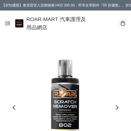
【折扣優惠】會員需登入並購物滿 HKD 300.00，即享全單額外『85 折優惠』
訂單消費滿 HK$400，即免運費。
【會員禮遇】會員消費滿 HKD 400.00，即可獲贈【德國LIQUI MOLY 汽車風口
ROAR-MART 汽車護理及
用品網店