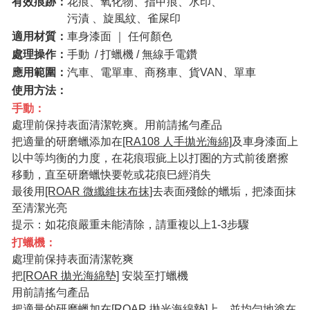
有效痕跡：
花痕、氧化物、指甲痕、水印、
污漬 、旋風紋、雀屎印
適用材質：
車身漆面 ｜ 任何顏色
處理操作：
手動 / 打蠟機 / 無線手電鑽
應用範圍：
汽車、電單車、商務車、貨VAN、單車
使用方法：
手動：
處理前保持表面清潔乾爽。用前請搖勻產品
把適量的研磨蠟添加在
[RA108 人手拋光海綿]
及車身漆面上
以中等均衡的力度，在花痕瑕疵上以打圏的方式前後磨擦
移動，直至研磨蠟快要乾或花痕巳經消失
最後用
[ROAR 微纖維抹布抹]
去表面殘餘的蠟垢，把漆面抹
至清潔光亮
提示：如花痕嚴重未能清除，請重複以上1-3步驟
打蠟機：
處理前保持表面清潔乾爽
把
[ROAR 拋光海綿墊]
安裝至打蠟機
用前請搖勻產品
把適量的研磨蠟加在
[ROAR 拋光海綿墊]
上，並均勻地塗在