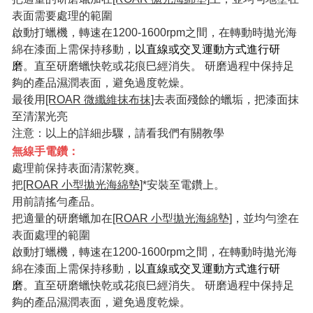
表面需要處理的範圍
啟動打蠟機，轉速在1200-1600rpm之間，在轉動時拋光海
綿在漆面上需保持移動，
以直線或交叉運動方式進行研
磨
。直至研磨蠟快乾或花痕巳經消失。 研磨過程中保持足
夠的產品濕潤表面，避免過度乾燥。
最後用
[ROAR 微纖維抹布抹]
去表面殘餘的蠟垢，把漆面抹
至清潔光亮
注意：以上的詳細步驟，請看我們有關教學
無線手電鑽：
處理前保持表面清潔乾爽。
把
[ROAR 小型拋光海綿墊]
*安裝至電鑽上。
用前請搖勻產品。
把適量的研磨蠟加在
[ROAR 小型拋光海綿墊]
，並均勻塗在
表面處理的範圍
啟動打蠟機，轉速在1200-1600rpm之間，在轉動時拋光海
綿在漆面上需保持移動，
以直線或交叉運動方式進行研
磨
。直至研磨蠟快乾或花痕巳經消失。 研磨過程中保持足
夠的產品濕潤表面，避免過度乾燥。