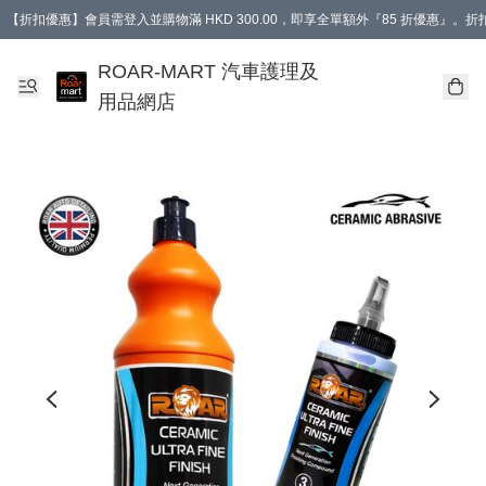
【折扣優惠】會員需登入並購物滿 HKD 300.00，即享全單額外『85 折優惠』
訂單消費滿 HK$400，即免運費。
【會員禮遇】會員消費滿 HKD 400.00，即可獲贈【德國LIQUI MOLY 汽車風口
ROAR-MART 汽車護理及
用品網店