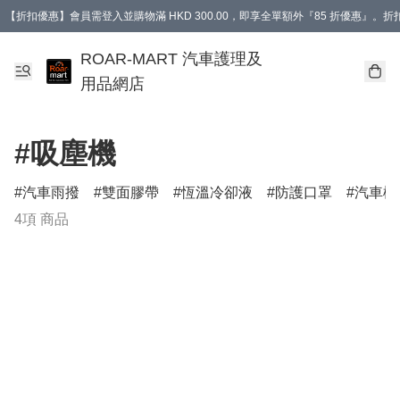
【折扣優惠】會員需登入並購物滿 HKD 300.00，即享全單額外『85 折優惠』
訂單消費滿 HK$400，即免運費。
【會員禮遇】會員消費滿 HKD 400.00，即可獲贈【德國LIQUI MOLY 汽車風口
ROAR-MART 汽車護理及
用品網店
#吸塵機
汽車雨撥
雙面膠帶
恆溫冷卻液
防護口罩
汽車機
4項 商品