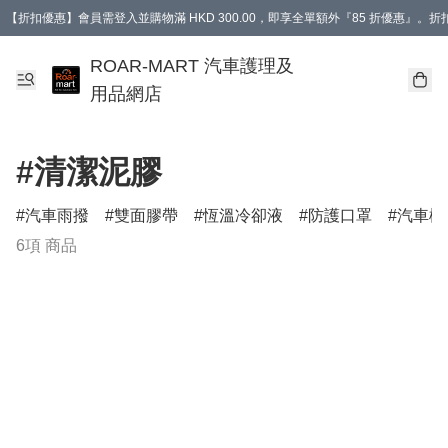
【折扣優惠】會員需登入並購物滿 HKD 300.00，即享全單額外『85 折優惠』
訂單消費滿 HK$400，即免運費。
【會員禮遇】會員消費滿 HKD 400.00，即可獲贈【德國LIQUI MOLY 汽車風口
ROAR-MART 汽車護理及
用品網店
#清潔泥膠
汽車雨撥
雙面膠帶
恆溫冷卻液
防護口罩
汽車機
6項 商品