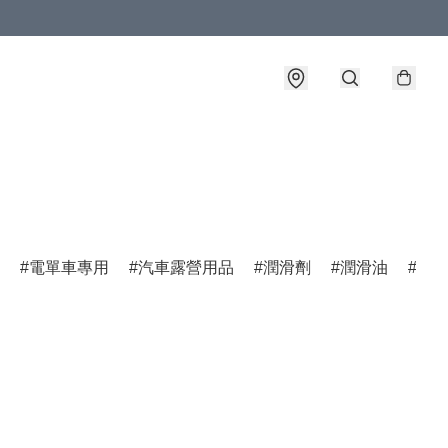
電單車專用
汽車露營用品
潤滑劑
潤滑油
燃