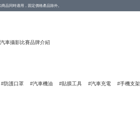
。折扣商品同時適用，固定價格產品除外。
香薰(雲呢拿/草莓) 1個】。數量有限，送完即止。
汽車攝影比賽
品牌介紹
防護口罩
汽車機油
貼膜工具
汽車充電
手機支架