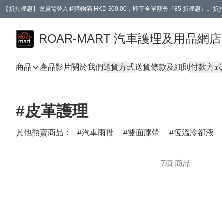
【折扣優惠】會員需登入並購物滿 HKD 300.00，即享全單額外『85 折優惠』
訂單消費滿 HK$400，即免運費。
【會員禮遇】會員消費滿 HKD 400.00，即可獲贈【德國LIQUI MOLY 汽車風口
ROAR-MART 汽車護理及用品網店
商品
產品影片
關於我們
送貨方式
送貨條款及細則
付款方式
#皮革護理
其他熱賣商品：
汽車雨撥
雙面膠帶
恆溫冷卻液
7項 商品