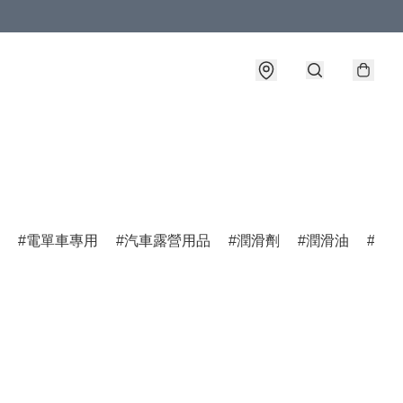
電單車專用
汽車露營用品
潤滑劑
潤滑油
燃