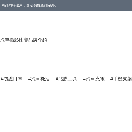
。折扣商品同時適用，固定價格產品除外。
香薰(雲呢拿/草莓) 1個】。數量有限，送完即止。
汽車攝影比賽
品牌介紹
防護口罩
汽車機油
貼膜工具
汽車充電
手機支架