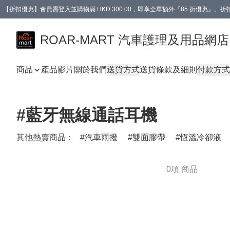
【折扣優惠】會員需登入並購物滿 HKD 300.00，即享全單額外『85 折優惠』
訂單消費滿 HK$400，即免運費。
【會員禮遇】會員消費滿 HKD 400.00，即可獲贈【德國LIQUI MOLY 汽車風口
ROAR-MART 汽車護理及用品網店
商品
產品影片
關於我們
送貨方式
送貨條款及細則
付款方式
#藍牙無線通話耳機
其他熱賣商品：
汽車雨撥
雙面膠帶
恆溫冷卻液
0項 商品