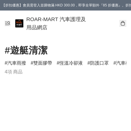
【折扣優惠】會員需登入並購物滿 HKD 300.00，即享全單額外『85 折優惠』
訂單消費滿 HK$400，即免運費。
【會員禮遇】會員消費滿 HKD 400.00，即可獲贈【德國LIQUI MOLY 汽車風口
ROAR-MART 汽車護理及
用品網店
#遊艇清潔
汽車雨撥
雙面膠帶
恆溫冷卻液
防護口罩
汽車機
4項 商品